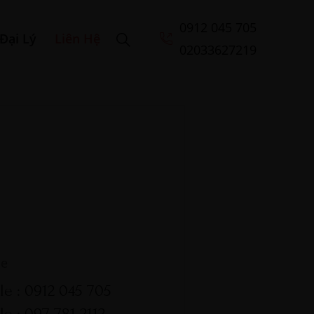
0912 045 705
Đại Lý
Liên Hệ
02033627219
ne
le : 0912 045 705
e : 097 781 2112