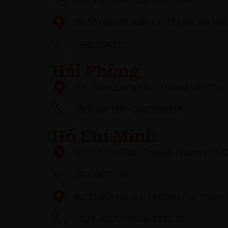
090 9561199 - 024 38281874
Số 60 ngõ 28 Xuân La, Tây Hồ, Hà Nội
0982 004312
Hải Phòng
3 P. Trần Quang Khải, Hoàng Văn Thụ,
0901508188 - 0942683318
Hồ Chí Minh
Số 151 Tôn Thất Thuyết, Phường 15, Q
090 3827236
80/15 Bùi Văn Ba, Phường Tân Thuận 
092 9492777-0908 217070