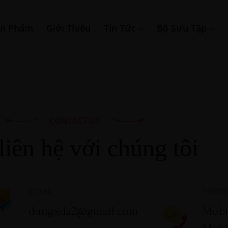
ản Phẩm
Giới Thiệu
Tin Tức
Bộ Sưu Tập
CONTACT US
liên hệ với chúng tôi
Email
Hotli
dungxda2@gmail.com
Mobi
Mobil