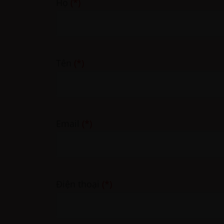
Họ
(*)
Tên
(*)
Email
(*)
Điện thoại
(*)