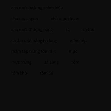
chả mực hạ long chính hiệu
chả mực ngon
chả mực thoan
chả mực thượng hạng
cá
cá thu
cá thu một nắng hạ long
mắm tép
mắm tép trưng tôm thịt
mực
mực trứng
sá sùng
tôm
tôm khô
tôm Sú