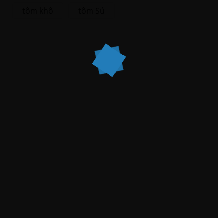
tôm khô
tôm Sú