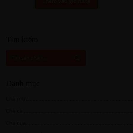
Thêm vào giỏ hàng
Tìm kiếm
Danh mục
Chả mực
Chả cá
Chả cua