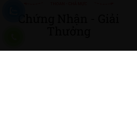
THOAN - CHẢ MỰC
Chứng Nhận - Giải
Thưởng
Hộ kinh doanh CHẢ MỰC THOAN