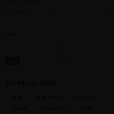
Tất cả sản phẩm
Bán chạy
Lọc
Lọc
Thẻ tên sản phẩm
bề bề
bề bề hạ long
bề bề tươi
Chả cua
chả cua ngon
chả cá