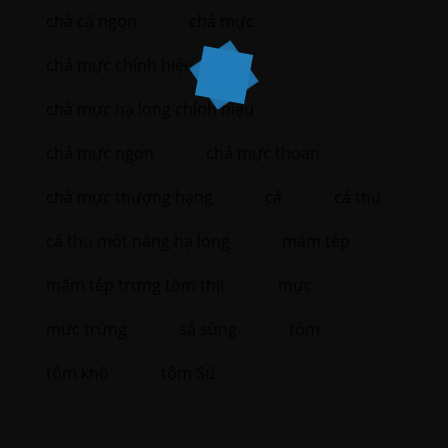
chả cá ngon
chả mực
chả mực chính hiệu
chả mực hạ long chính hiệu
chả mực ngon
chả mực thoan
chả mực thượng hạng
cá
cá thu
cá thu một nắng hạ long
mắm tép
mắm tép trưng tôm thịt
mực
mực trứng
sá sùng
tôm
tôm khô
tôm Sú