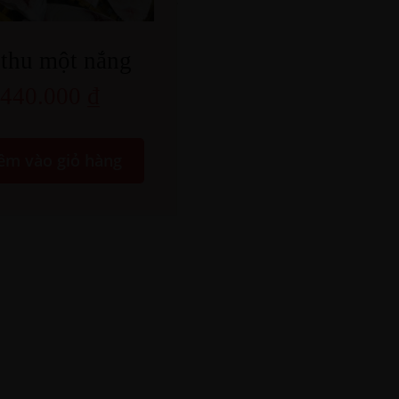
 thu một nắng
440.000
₫
êm vào giỏ hàng