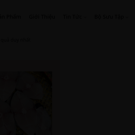
ản Phẩm
Giới Thiệu
Tin Tức
Bộ Sưu Tập
t quả duy nhất