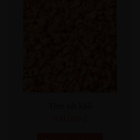
Tôm sắt khô
600.000
₫