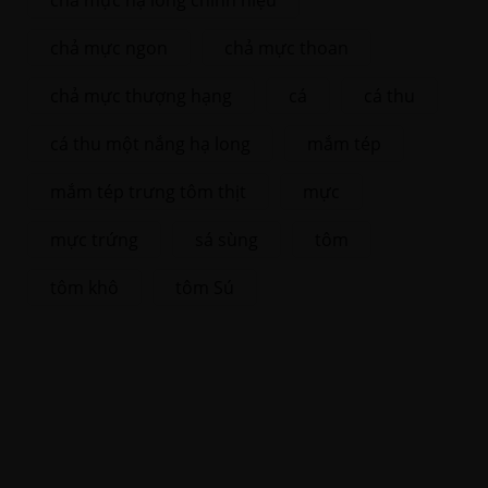
chả mực hạ long chính hiệu
chả mực ngon
chả mực thoan
chả mực thượng hạng
cá
cá thu
cá thu một nắng hạ long
mắm tép
mắm tép trưng tôm thịt
mực
mực trứng
sá sùng
tôm
tôm khô
tôm Sú