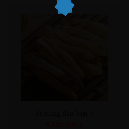
Sá sùng đảo loại 1
6.800.000
₫